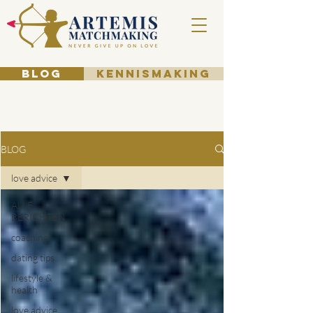
BLOG
KENNISMAKING
BLOG
love advice
ALLE
BERICHTEN
coaching
dating tips
lifestyle &
health
love advice