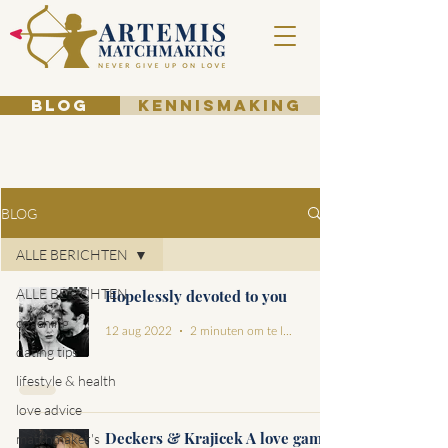
BLOG
KENNISMAKING
BLOG
ALLE BERICHTEN
ALLE BERICHTEN
Hopelessly devoted to you
coaching
12 aug 2022
2 minuten om te lezen
dating tips
lifestyle & health
love advice
Deckers & Krajicek A love game
matchmaker's