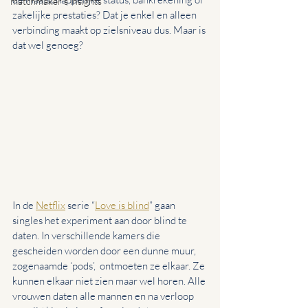
matchmaker's insights
zakelijke prestaties? Dat je enkel en alleen 
verbinding maakt op zielsniveau dus. Maar is 
dat wel genoeg?
In de 
Netflix
 serie “
Love is blind
” gaan 
singles het experiment aan door blind te 
daten. In verschillende kamers die 
gescheiden worden door een dunne muur, 
zogenaamde ‘pods’,  ontmoeten ze elkaar. Ze 
kunnen elkaar niet zien maar wel horen. Alle 
vrouwen daten alle mannen en na verloop 