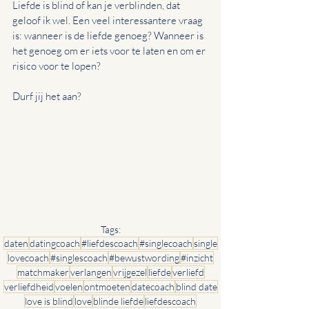
Liefde is blind of kan je verblinden, dat 
geloof ik wel. Een veel interessantere vraag 
is: wanneer is de liefde genoeg? Wanneer is 
het genoeg om er iets voor te laten en om er 
risico voor te lopen?
Durf jij het aan?
Tags:
daten
datingcoach
#liefdescoach
#singlecoach
single
lovecoach
#singlescoach
#bewustwording
#inzicht
matchmaker
verlangen
vrijgezel
liefde
verliefd
verliefdheid
voelen
ontmoeten
datecoach
blind date
love is blind
love
blinde liefde
liefdescoach