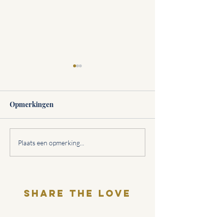
Opmerkingen
Als alles klopt, behalve je
Kwetsbaarheid a
Plaats een opmerking...
hart
sloopkogel
Share THE LOVE