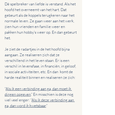
Dè spelbreker van liefde is verstand. Als het 
hoofd het overneemt van het hart. Dat 
gebeurt als de koppels terugkeren naar het 
normale leven. Ze gaan weer aan het werk, 
zien hun vrienden en familie weer en 
pakken hun hobby's weer op. En dan gebeurt 
het.
Je ziet de radartjes in de het hoofd bijna 
aangaan. Ze realiseren zich dat ze 
verschillend in het leven staan. Er is een 
verschil in levensfase, in financiën, in geloof, 
in sociale activiteiten, etc. En dan  komt de 
harde realiteit binnen en realiseren ze zich:
“
Als ik een verbinding aan ga, dan moet ik 
dingen opgeven
.” En misschien is deze nog 
wel veel enger: “
Als ik deze verbinding aan 
ga, dan word ik kwetsbaar
.”