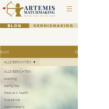
BLOG
KENNISMAKING
BLOG
ALLE BERICHTEN
ALLE BERICHTEN
coaching
dating tips
lifestyle & health
love advice
matchmaker's