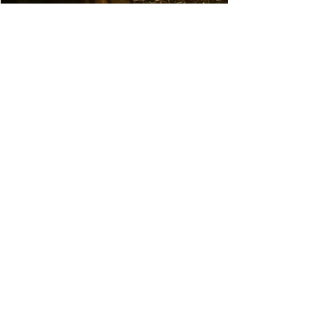
28 okt 2021
2 minuten om te lezen
Je oogst wat je zaait, ook in de
liefde?