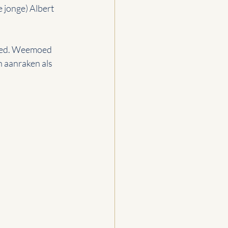
e jonge) Albert 
moed. Weemoed 
n aanraken als 