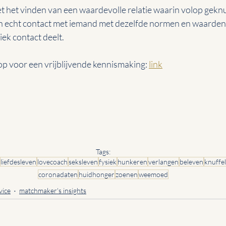
et het vinden van een waardevolle relatie waarin volop geknu
n echt contact met iemand met dezelfde normen en waarden 
ek contact deelt.
p voor een vrijblijvende kennismaking: 
link
Tags:
liefdesleven
lovecoach
seksleven
fysiek
hunkeren
verlangen
beleven
knuffe
coronadaten
huidhonger
zoenen
weemoed
vice
matchmaker's insights