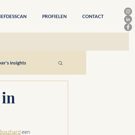
IEFDESSCAN
PROFIELEN
CONTACT
r's insights
 in
 Boszhard
 een 