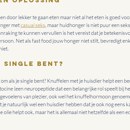
een oplossing
n door lekker te gaan eten maar niet al het eten is goed voo
nger met 
casual seks
, maar huidhonger is niet puur een seks
raking te kunnen vervullen is het vereist dat je betekenisvol
soon. Net als fast food jouw honger niet stilt, bevredigt enk
iet.
e single bent?
om als je single bent? Knuffelen met je huisdier helpt een be
tocine (een neuropeptide dat een belangrijke rol speelt bij h
 gevoelens van plezier, ook wel het knuffelhormoon genoemd)
je natuurlijk wel een huisdier hebben dat je ook nog eens ka
 olie helpt ook, maar het is allemaal niet hetzelfde als een ec