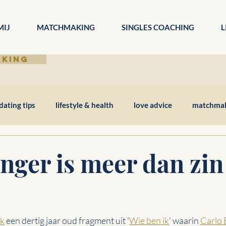
MIJ
MATCHMAKING
SINGLES COACHING
L
AKING
dating tips
lifestyle & health
love advice
matchmake
ger is meer dan zin
ek
 een dertig jaar oud fragment uit '
Wie ben ik
' waarin 
Carlo