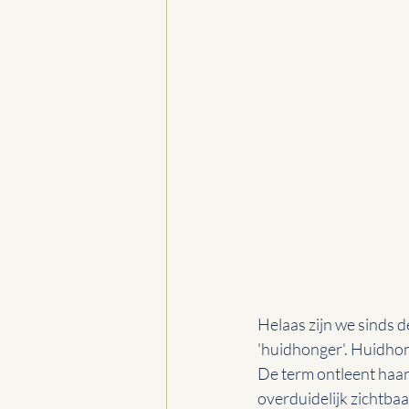
Helaas zijn we sinds 
'huidhonger'. Huidhong
De term ontleent haar
overduidelijk zichtba