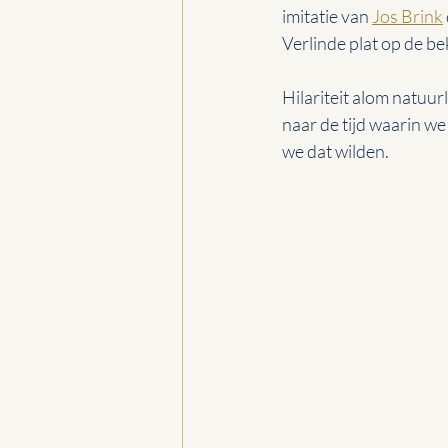
imitatie van 
Jos Brink
Verlinde plat op de be
Hilariteit alom natuu
naar de tijd waarin we
we dat wilden. 