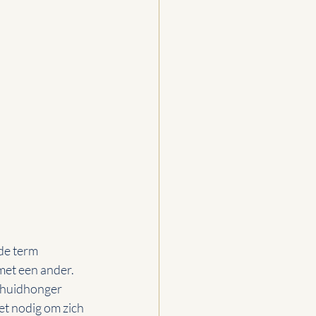
de term 
met een ander. 
p huidhonger 
et nodig om zich 