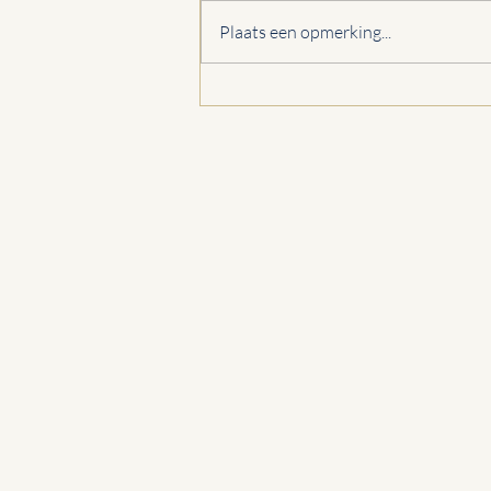
Plaats een opmerking...
Hopelessly devoted to you