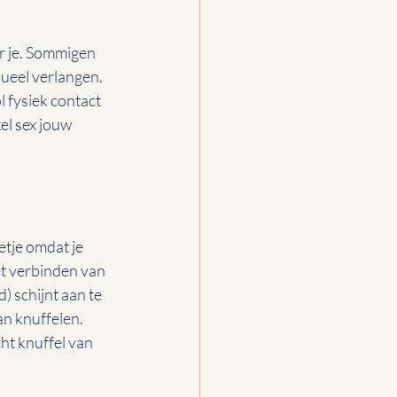
r je. Sommigen 
ueel verlangen. 
 fysiek contact 
el sex jouw 
etje omdat je 
et verbinden van 
 schijnt aan te 
n knuffelen. 
ht knuffel van 