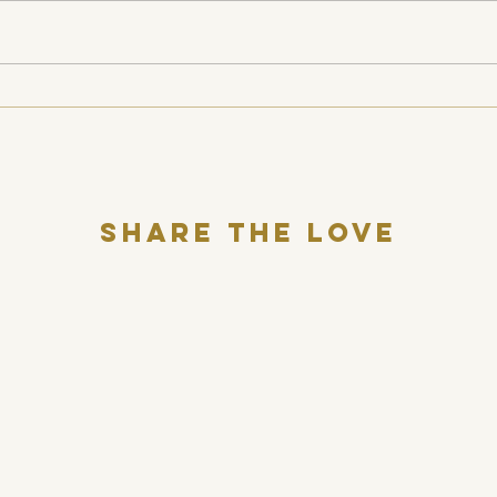
Jaloezie activeert ons
Just
reptielenbrein
stor
Share THE LOVE