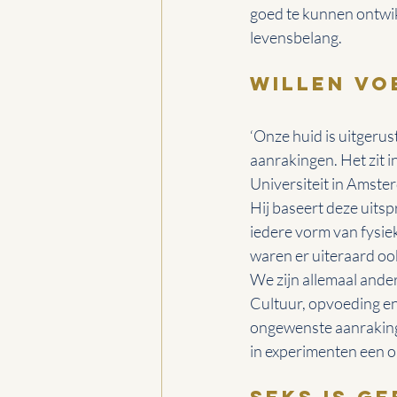
goed te kunnen ontwik
levensbelang.
Willen vo
‘Onze huid is uitgerus
aanrakingen. Het zit i
Universiteit in Amste
Hij baseert deze uits
iedere vorm van fysie
waren er uiteraard ook
We zijn allemaal ande
Cultuur, opvoeding en
ongewenste aanrakinge
in experimenten een o