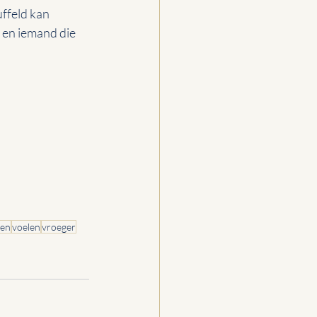
ffeld kan 
en iemand die 
len
voelen
vroeger