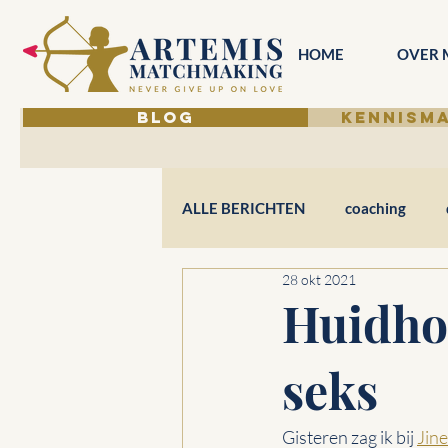
HOME
OVER 
BLOG
KENNISM
ALLE BERICHTEN
coaching
28 okt 2021
Huidhon
seks
Gisteren zag ik bij 
Jin