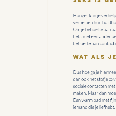
Seks is g
Honger kan je verhelpe
verhelpen hun huidho
Om je behoefte aan aan
hebt met een ander per
behoefte aan contact n
Wat als j
Dus hoe ga je hiermee 
dan ook het stofje oxy
sociale contacten met
maken. Maar dan moet 
Een warm bad met fijne
iemand die je liefhebt.