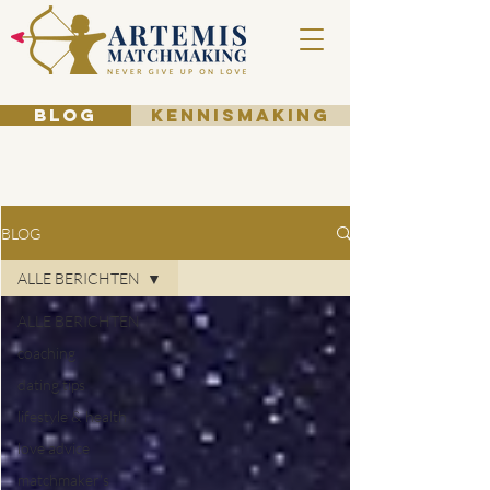
BLOG
KENNISMAKING
BLOG
ALLE BERICHTEN
ALLE BERICHTEN
coaching
dating tips
lifestyle & health
love advice
matchmaker's