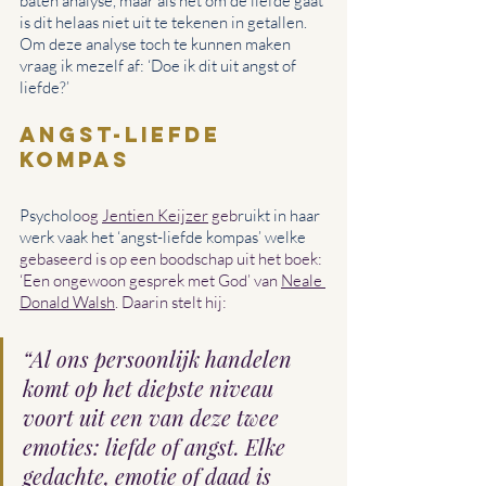
baten analyse, maar als het om de liefde gaat 
is dit helaas niet uit te tekenen in getallen. 
Om deze analyse toch te kunnen maken 
vraag ik mezelf af: ‘Doe ik dit uit angst of 
liefde?’
Angst-Liefde 
kompas
Psycholo
og 
Jentien Keijzer
 geb
ruikt in haar 
werk vaak het ‘angst-liefde kompas’ welke 
gebaseerd is op een boodschap uit het boek: 
‘
Een ongewoon gesprek met God
’ van 
Neale 
Donald Walsh
. Daarin stelt hij:
“Al ons persoonlijk handelen 
komt op het diepste niveau 
voort uit een van deze twee 
emoties: liefde of angst. Elke 
gedachte, emotie of daad is 