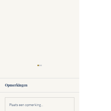
Opmerkingen
Het falende ego
Justin & Hailey Bieber
Plaats een opmerking...