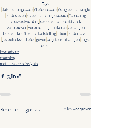
Tags:
daten
datingcoach
#liefdescoach
#singlecoach
single
liefdesleven
lovecoach
#singlescoach
#coaching
#bewustwording
seksleven
#inzicht
fysiek
vertrouwen
verbindining
hunkeren
verlangen
beleven
knuffelen
#doelstelling
intiem
liefdemaken
gevoel
seks
uitliefde
geven
oogsten
ontvangen
angst
delen
love advice
coaching
matchmaker's insights
Recente blogposts
Alles weergeven