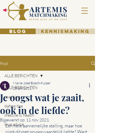
BLOG
KENNISMAKING
Post
ALLE BERICHTEN
Marie-José Bosch-Kuiper
ALLE BERICHTEN
28 okt 2021
Je oogst wat je zaait,
coaching
dating tips
ook in de liefde?
lifestyle & health
Bijgewerkt op:
11 nov 2021
love advice
Een hele aannemelijke stelling, maar hoe 
rijmt dit met onvoorwaardelijk liefde? Want 