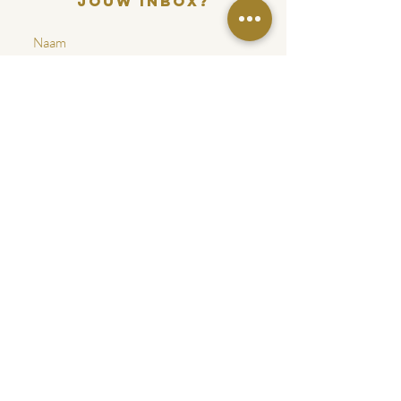
jouW inbox?
INSCHRIJVEN
Artemis Matchmaking
info@artemismatchmaking.nl
1066 EP, Amsterdam