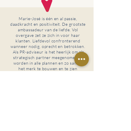
Marie-José is één en al passie,
daadkracht en positiviteit. De grootste
ambassadeur van de liefde. Vol
overgave zet ze zich in voor haar
klanten. Liefdevol confronterend
wanneer nodig, oprecht en betrokken.
Als PR-adviseur is het heerlijk om als
strategisch partner meegenomen te
worden in alle plannen en zo samen
het merk te bouwen en te zien
groeien!
Marieke Visser 36 jaar, uit Muiden
Share THE LOVE