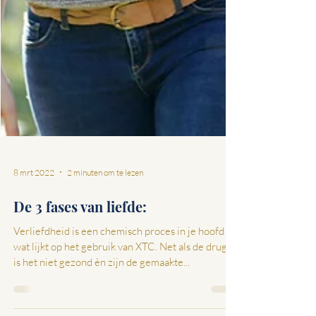
8 mrt 2022
2 minuten om te lezen
De 3 fases van liefde:
Verliefdheid is een chemisch proces in je hoofd
wat lijkt op het gebruik van XTC. Net als de drugs
is het niet gezond èn zijn de gemaakte...