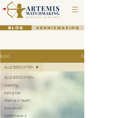
BLOG
KENNISMAKING
BLOG
ALLE BERICHTEN
ALLE BERICHTEN
coaching
dating tips
lifestyle & health
love advice
matchmaker's