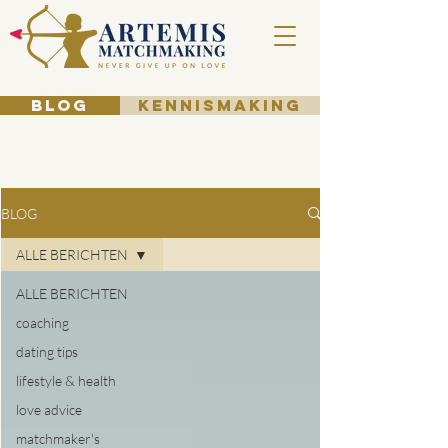
BLOG
KENNISMAKING
BLOG
ALLE BERICHTEN
ALLE BERICHTEN
coaching
dating tips
lifestyle & health
love advice
matchmaker's