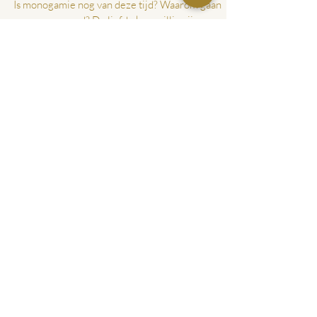
relatie?
Is monogamie nog van deze tijd? Waarom gaan
mensen vreemd? De liefde kan grillig zijn maar is
het waard om voor te vechten
Share THE LOVE