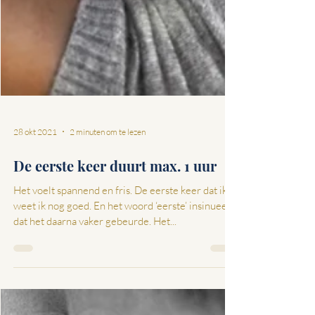
28 okt 2021
2 minuten om te lezen
De eerste keer duurt max. 1 uur
Het voelt spannend en fris. De eerste keer dat ik …
weet ik nog goed. En het woord ‘eerste’ insinueert
dat het daarna vaker gebeurde. Het...