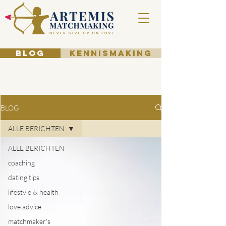
BLOG
KENNISMAKING
BLOG
ALLE BERICHTEN
ALLE BERICHTEN
coaching
dating tips
lifestyle & health
love advice
matchmaker's